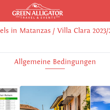
els in Matanzas / Villa Clara 2023/
Allgemeine Bedingungen