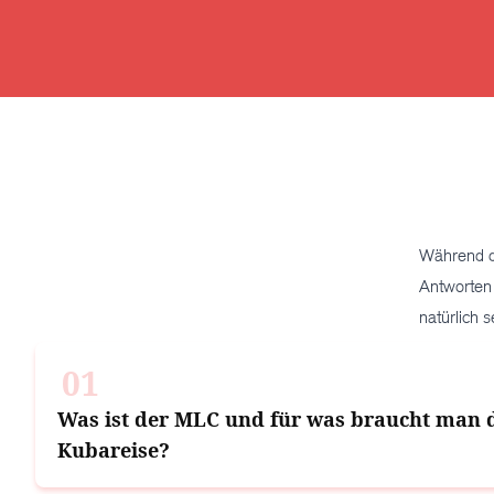
Zum
Inhalt
springen
Während de
Antworten
natürlich 
01
Was ist der MLC und für was braucht man d
Kubareise?