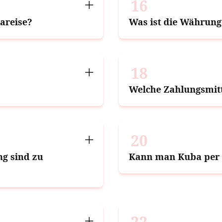
16
bareise?
Was ist die Währung
18
Welche Zahlungsmitte
20
ng sind zu
Kann man Kuba per 
22