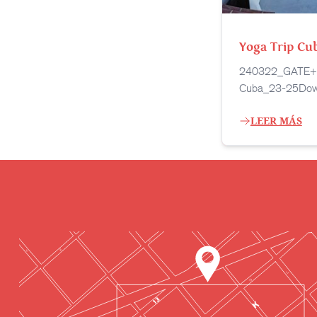
Yoga Trip Cu
240322_GATE+C
Cuba_23-25Do
LEER MÁS