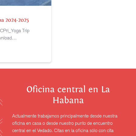
ba 2024-2025
Pri_Yoga Trip
wnload…
Oficina central en La
Habana
Actualmente trabajamos principalmente desde nuestra
oficina en casa o desde nuestro punto de encuentro
central en el Vedado. Citas en la oficina sólo con cita