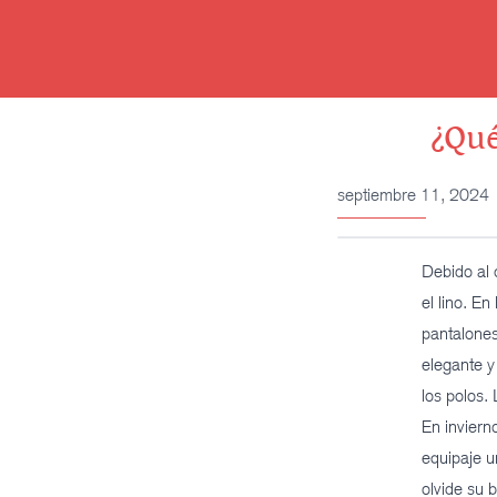
Saltar
al
contenido
¿Qué
septiembre 11, 2024
Debido al 
el lino. E
pantalones
elegante y
los polos.
En inviern
equipaje u
olvide su 