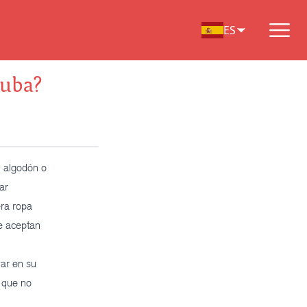
ES
Cuba?
l algodón o
ar
era ropa
e aceptan
var en su
í que no