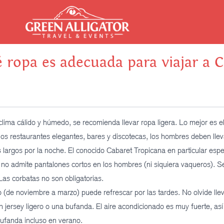
 ropa es adecuada para viajar a 
clima cálido y húmedo, se recomienda llevar ropa ligera. Lo mejor es e
n los restaurantes elegantes, bares y discotecas, los hombres deben llev
 largos por la noche. El conocido Cabaret Tropicana en particular esp
 no admite pantalones cortos en los hombres (ni siquiera vaqueros). S
 Las corbatas no son obligatorias.
o (de noviembre a marzo) puede refrescar por las tardes. No olvide lle
n jersey ligero o una bufanda. El aire acondicionado es muy fuerte, as
bufanda incluso en verano.